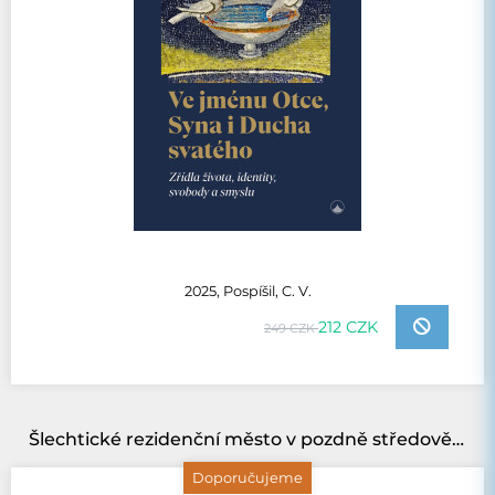
2025, Pospíšil, C. V.
212 CZK
249 CZK
Šlechtické rezidenční město v pozdně středověkých Čechách
Doporučujeme