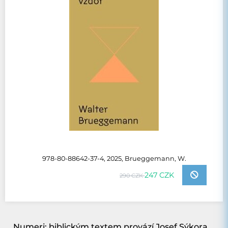
978-80-88642-37-4, 2025, Brueggemann, W.
247 CZK
290 CZK
Numeri: biblickým textem provází Josef Sýkora/Biblion/