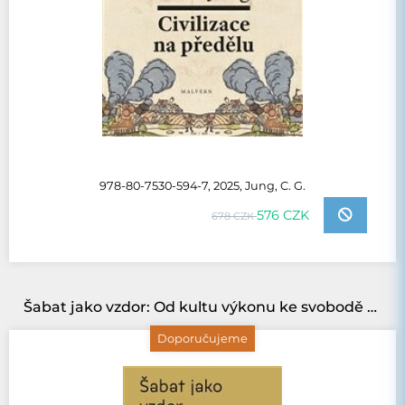
978-80-7530-594-7, 2025, Jung, C. G.
576 CZK
678 CZK
Šabat jako vzdor: Od kultu výkonu ke svobodě svatého odpočinku/Biblion/
Doporučujeme