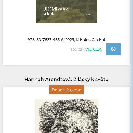
978-80-7637-483-6, 2025, Mikulec, J. a kol.
712 CZK
890 CZK
Hannah Arendtová: Z lásky k světu
Doporučujeme