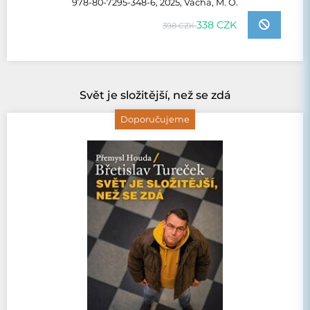
978-80-7295-348-6, 2025, Vácha, M. O.
338 CZK
398 CZK
Svět je složitější, než se zdá
Doporučujeme