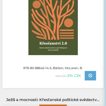
978-80-88642-14-5, Biblion, McLaren, B.
374 CZK
440 CZK
Ježíš a mocnosti: Křesťanské politické svědectví v čase totalitního teroru a nefunkčních demokracií