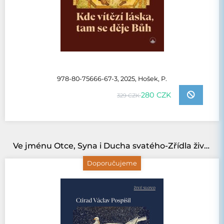
978-80-75666-67-3, 2025, Hošek, P.
280 CZK
329 CZK
Ve jménu Otce, Syna i Ducha svatého-Zřídla života, identity, svobody a smyslu
Doporučujeme