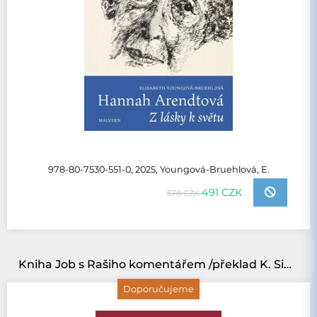
978-80-7530-551-0, 2025, Youngová-Bruehlová, E.
491 CZK
578 CZK
Kniha Job s Rašiho komentářem /překlad K. Sidon/
Doporučujeme