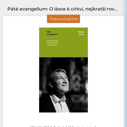
Páté evangelium: O lásce k církvi, nejkratší rovnici a panu Pištovi
Doporučujeme