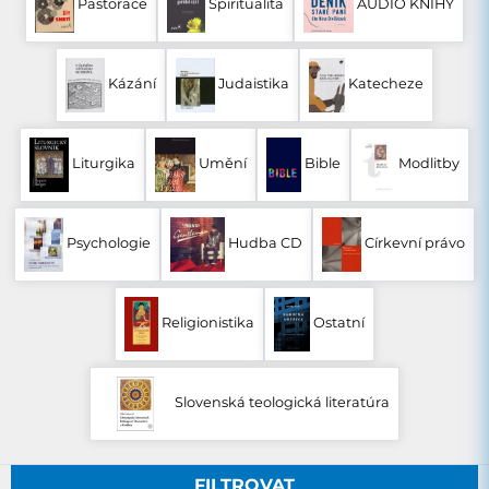
Pastorace
Spiritualita
AUDIO KNIHY
Kázání
Judaistika
Katecheze
Liturgika
Umění
Bible
Modlitby
Psychologie
Hudba CD
Církevní právo
Religionistika
Ostatní
Slovenská teologická literatúra
FILTROVAT