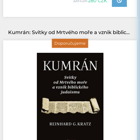
280 CZK
329 CZK
Kumrán: Svitky od Mrtvého moře a vznik biblického judaismu
Doporučujeme