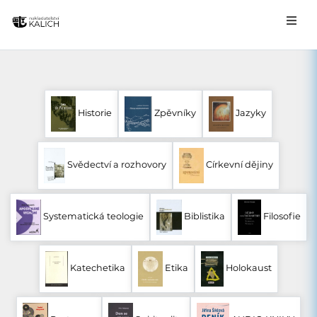
Historie
Zpěvníky
Jazyky
Svědectví a rozhovory
Církevní dějiny
Systematická teologie
Biblistika
Filosofie
Katechetika
Etika
Holokaust