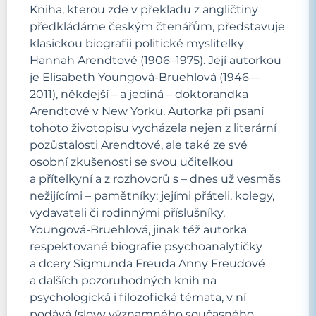
Kniha, kterou zde v překladu z angličtiny
předkládáme českým čtenářům, představuje
klasickou biografii politické myslitelky
Hannah Arendtové (1906–1975). Její autorkou
je Elisabeth Youngová-Bruehlová (1946—
2011), někdejší – a jediná – doktorandka
Arendtové v New Yorku. Autorka při psaní
tohoto životopisu vycházela nejen z literární
pozůstalosti Arendtové, ale také ze své
osobní zkušenosti se svou učitelkou
a přítelkyní a z rozhovorů s – dnes už vesměs
nežijícími – pamětníky: jejími přáteli, kolegy,
vydavateli či rodinnými příslušníky.
Youngová-Bruehlová, jinak též autorka
respektované biografie psychoanalytičky
a dcery Sigmunda Freuda Anny Freudové
a dalších pozoruhodných knih na
psychologická i filozofická témata, v ní
podává (slovy významného současného