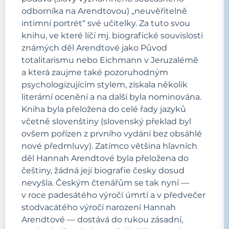
odborníka na Arendtovou) „neuvěřitelně
intimní portrét“ své učitelky. Za tuto svou
knihu, ve které líčí mj. biografické souvislosti
známých děl Arendtové jako Původ
totalitarismu nebo Eichmann v Jeruzalémě
a která zaujme také pozoruhodným
psychologizujícím stylem, získala několik
literární ocenění a na další byla nominována.
Kniha byla přeložena do celé řady jazyků
včetně slovenštiny (slovenský překlad byl
ovšem pořízen z prvního vydání bez obsáhlé
nové předmluvy). Zatímco většina hlavních
děl Hannah Arendtové byla přeložena do
češtiny, žádná její biografie česky dosud
nevyšla. Českým čtenářům se tak nyní —
v roce padesátého výročí úmrtí a v předvečer
stodvacátého výročí narození Hannah
Arendtové — dostává do rukou zásadní,