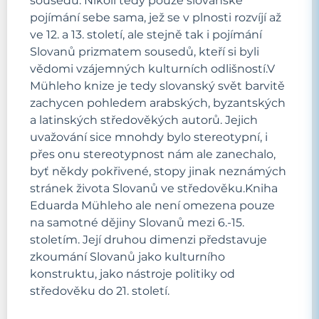
sousedů. Nikoli tedy pouze slovanské
pojímání sebe sama, jež se v plnosti rozvíjí až
ve 12. a 13. století, ale stejně tak i pojímání
Slovanů prizmatem sousedů, kteří si byli
vědomi vzájemných kulturních odlišností.V
Mühleho knize je tedy slovanský svět barvitě
zachycen pohledem arabských, byzantských
a latinských středověkých autorů. Jejich
uvažování sice mnohdy bylo stereotypní, i
přes onu stereotypnost nám ale zanechalo,
byť někdy pokřivené, stopy jinak neznámých
stránek života Slovanů ve středověku.Kniha
Eduarda Mühleho ale není omezena pouze
na samotné dějiny Slovanů mezi 6.-15.
stoletím. Její druhou dimenzi představuje
zkoumání Slovanů jako kulturního
konstruktu, jako nástroje politiky od
středověku do 21. století.