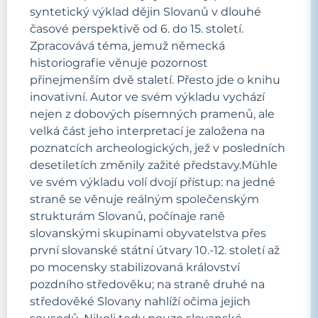
syntetický výklad dějin Slovanů v dlouhé
časové perspektivě od 6. do 15. století.
Zpracovává téma, jemuž německá
historiografie věnuje pozornost
přinejmenším dvě staletí. Přesto jde o knihu
inovativní. Autor ve svém výkladu vychází
nejen z dobových písemných pramenů, ale
velká část jeho interpretací je založena na
poznatcích archeologických, jež v posledních
desetiletích změnily zažité představy.Mühle
ve svém výkladu volí dvojí přístup: na jedné
straně se věnuje reálným společenským
strukturám Slovanů, počínaje raně
slovanskými skupinami obyvatelstva přes
první slovanské státní útvary 10.-12. století až
po mocensky stabilizovaná království
pozdního středověku; na straně druhé na
středověké Slovany nahlíží očima jejich