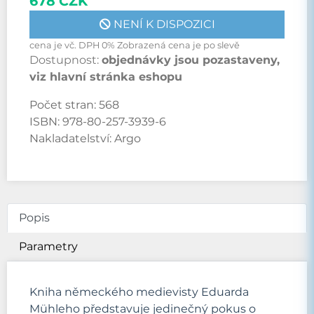
678 CZK
NENÍ K DISPOZICI
cena je vč. DPH 0% Zobrazená cena je po slevě
Dostupnost:
objednávky jsou pozastaveny,
viz hlavní stránka eshopu
Počet stran:
568
ISBN:
978-80-257-3939-6
Nakladatelství:
Argo
Popis
Parametry
Kniha německého medievisty Eduarda
Mühleho představuje jedinečný pokus o