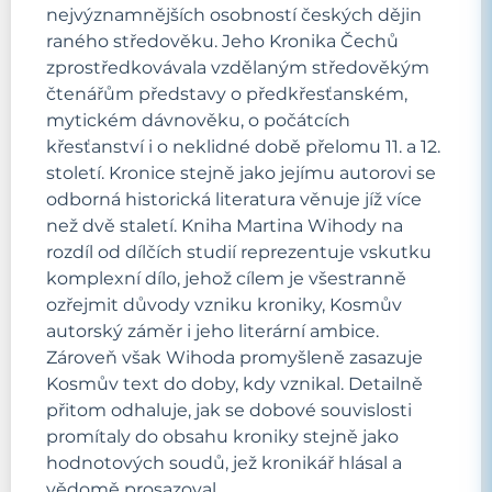
nejvýznamnějších osobností českých dějin
raného středověku. Jeho Kronika Čechů
zprostředkovávala vzdělaným středověkým
čtenářům představy o předkřesťanském,
mytickém dávnověku, o počátcích
křesťanství i o neklidné době přelomu 11. a 12.
století. Kronice stejně jako jejímu autorovi se
odborná historická literatura věnuje jíž více
než dvě staletí. Kniha Martina Wihody na
rozdíl od dílčích studií reprezentuje vskutku
komplexní dílo, jehož cílem je všestranně
ozřejmit důvody vzniku kroniky, Kosmův
autorský záměr i jeho literární ambice.
Zároveň však Wihoda promyšleně zasazuje
Kosmův text do doby, kdy vznikal. Detailně
přitom odhaluje, jak se dobové souvislosti
promítaly do obsahu kroniky stejně jako
hodnotových soudů, jež kronikář hlásal a
vědomě prosazoval.