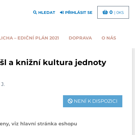
0
HLEDAT
PŘIHLÁSIT SE
| 0KS
LICHA – EDIČNÍ PLÁN 2021
DOPRAVA
O NÁS
šl a knižní kultura jednoty
J.
NENÍ K DISPOZICI
ny, viz hlavní stránka eshopu