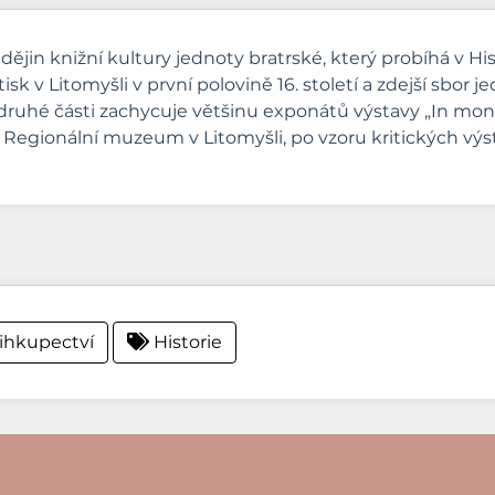
in knižní kultury jednoty bratrské, který probíhá v His
 v Litomyšli v první polovině 16. století a zdejší sbor je
 druhé části zachycuje většinu exponátů výstavy „In monte
019 Regionální muzeum v Litomyšli, po vzoru kritických vý
ihkupectví
Historie