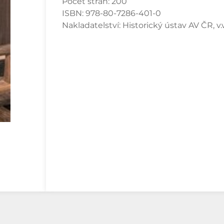
Počet stran:
200
ISBN:
978-80-7286-401-0
Nakladatelství:
Historický ústav AV ČR, v.v.