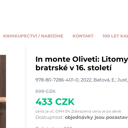
KNIHKUPECTVÍ / NABÍZÍME
KONTAKT
100 LET KA
In monte Oliveti: Litomy
bratrské v 16. století
978-80-7286-401-0, 2022, Baťová, E.; Just, 
509 CZK
433 CZK
cena je vč. DPH 0% Zobrazená cena je po slevě
Dostupnost:
objednávky jsou pozastave