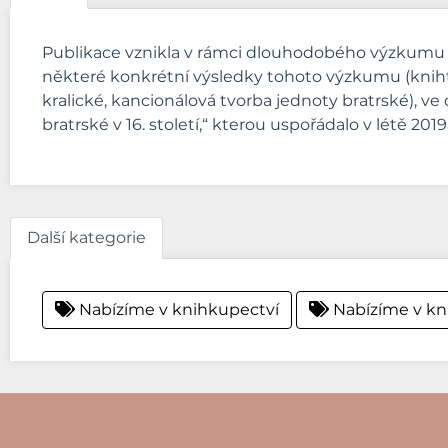
Publikace vznikla v rámci dlouhodobého výzkumu děj
některé konkrétní výsledky tohoto výzkumu (knihtisk
kralické, kancionálová tvorba jednoty bratrské), ve
bratrské v 16. století,“ kterou uspořádalo v létě 2
Další kategorie
Nabízíme v knihkupectví
Nabízíme v kn