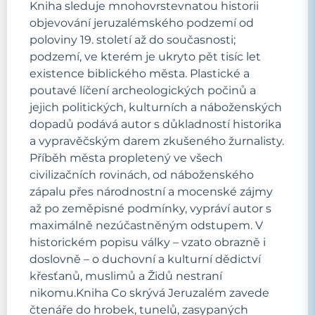
Kniha sleduje mnohovrstevnatou historii
objevování jeruzalémského podzemí od
poloviny 19. století až do současnosti;
podzemí, ve kterém je ukryto pět tisíc let
existence biblického města. Plastické a
poutavé líčení archeologických počinů a
jejich politických, kulturních a náboženských
dopadů podává autor s důkladností historika
a vypravěčským darem zkušeného žurnalisty.
Příběh města propletený ve všech
civilizačních rovinách, od náboženského
zápalu přes národnostní a mocenské zájmy
až po zeměpisné podmínky, vypráví autor s
maximálně nezúčastněným odstupem. V
historickém popisu války – vzato obrazně i
doslovně – o duchovní a kulturní dědictví
křesťanů, muslimů a Židů nestraní
nikomu.Kniha Co skrývá Jeruzalém zavede
čtenáře do hrobek, tunelů, zasypaných