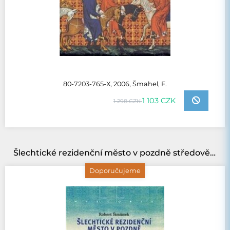
80-7203-765-X, 2006, Šmahel, F.
1 103 CZK
1 298 CZK
Šlechtické rezidenční město v pozdně středověkých Čechách
Doporučujeme