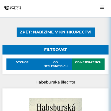
ZPĚT: NABÍZÍME V KNIHKUPECTVÍ
FILTROVAT
VÝCHOZÍ
OD
OD NEJDRAŽŠÍCH
NEJLEVNĚJŠÍCH
Habsburská šlechta