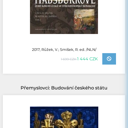
2017, Růžek, V.; Smíšek, R. ed. /NLN/
1 444 CZK
1 699 CZK
Přemyslovci: Budování českého státu