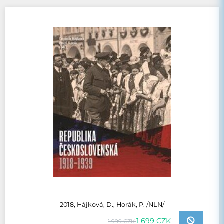
2018, Hájková, D.; Horák, P. /NLN/
1 699 CZK
1 999 CZK