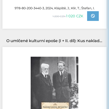
978-80-200-3440-3, 2024, Klápště, J.; Klír, T.; Štefan, I.
1 020 CZK
1 200 CZK
O umlčené kulturní epoše (I + II. díl): Kus nakladatelské historie