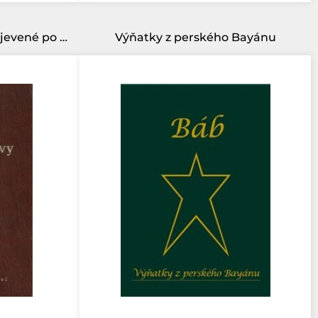
Bahá´u´lláhovy Desky zjevené po Kitáb-i-Aqdas
Výňatky z perského Bayánu