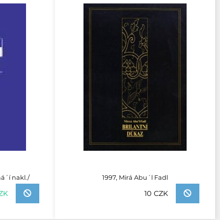
á´í nakl./
1997, Mirá Abu´l Fadl
CZK
10 CZK