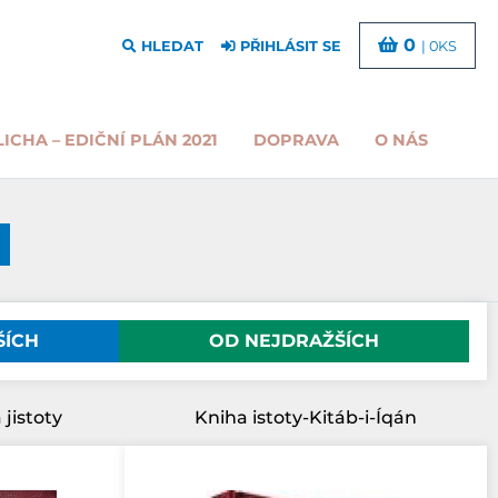
0
HLEDAT
PŘIHLÁSIT SE
| 0KS
LICHA – EDIČNÍ PLÁN 2021
DOPRAVA
O NÁS
ŠÍCH
OD NEJDRAŽŠÍCH
 jistoty
Kniha istoty-Kitáb-i-Íqán