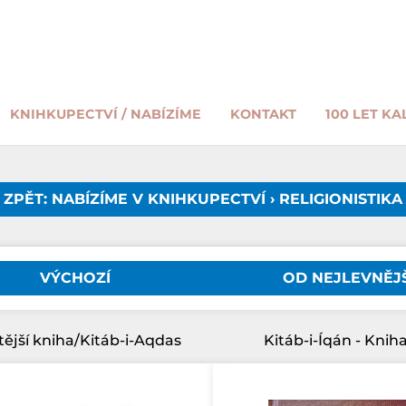
KNIHKUPECTVÍ / NABÍZÍME
KONTAKT
100 LET KA
ZPĚT: NABÍZÍME V KNIHKUPECTVÍ › RELIGIONISTIKA
VÝCHOZÍ
OD NEJLEVNĚJ
tější kniha/Kitáb-i-Aqdas
Kitáb-i-Íqán - Kniha