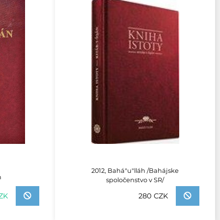
2012, Bahá"u"lláh /Bahájske
h
spoločenstvo v SR/
280 CZK
ZK