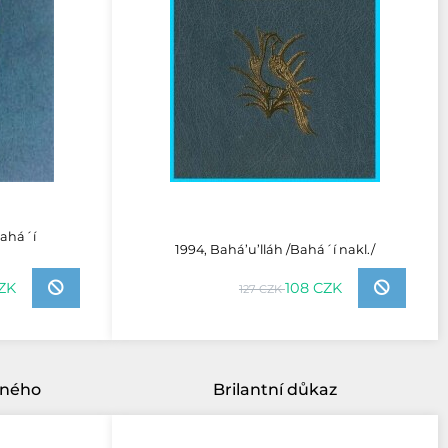
Bahá´í
1994, Bahá’u’lláh /Bahá´í nakl./
CZK
108 CZK
127 CZK
dného
Brilantní důkaz