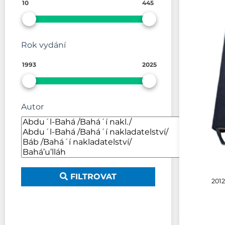
10
445
Rok vydání
1993
2025
Autor
FILTROVAT
2012