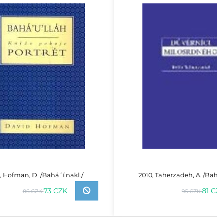
, Hofman, D. /Bahá´í nakl./
2010, Taherzadeh, A. /Bah
73 CZK
81 
86 CZK
95 CZK