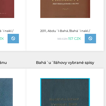
´í nakl./
2011, Abdu´l-Bahá /Bahá´í nakl./
CZK
157 CZK
185 CZK
lánu
Bahá´u´lláhovy vybrané spisy