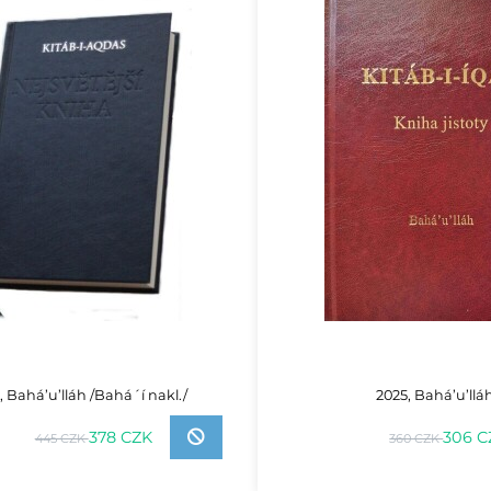
, Bahá’u’lláh /Bahá´í nakl./
2025, Bahá’u’llá
378 CZK
306 C
445 CZK
360 CZK