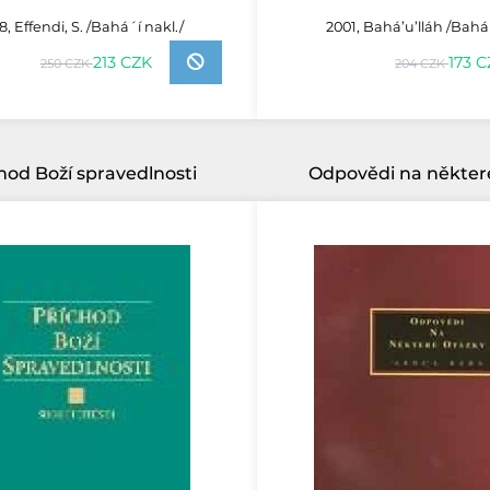
, Effendi, S. /Bahá´í nakl./
2001, Bahá’u’lláh /Bahá´
213 CZK
173 
250 CZK
204 CZK
hod Boží spravedlnosti
Odpovědi na někter