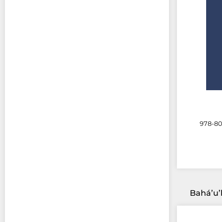
978-80
Bahá’u’l