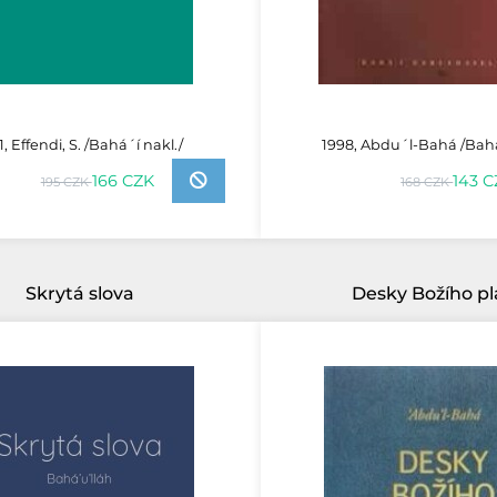
1, Effendi, S. /Bahá´í nakl./
1998, Abdu´l-Bahá /Bahá
166 CZK
143 
195 CZK
168 CZK
Skrytá slova
Desky Božího p