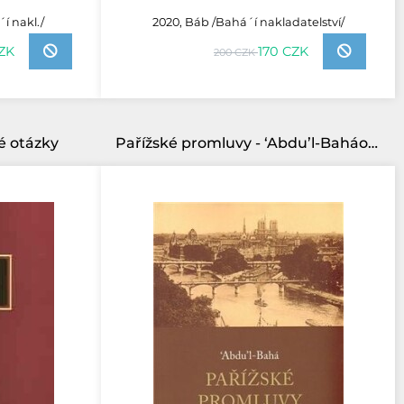
í nakl./
2020, Báb /Bahá´í nakladatelství/
CZK
170 CZK
200 CZK
é otázky
Pařížské promluvy - ‘Abdu’l-Baháovy přednášky z roku 1911