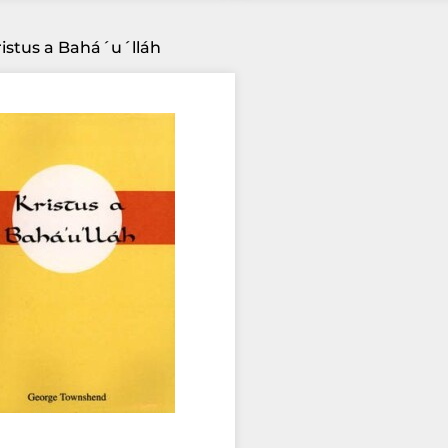
istus a Bahá´u´lláh