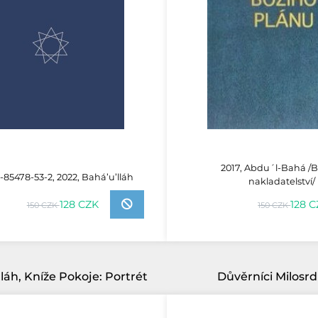
2017, Abdu´l-Bahá /
-85478-53-2, 2022, Bahá’u’lláh
nakladatelství/
128 
128 CZK
150 CZK
150 CZK
láh, Kníže Pokoje: Portrét
Důvěrníci Milosr