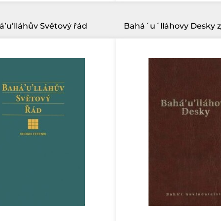
á’u’lláhův Světový řád