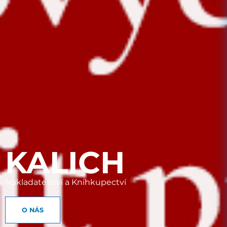
KALICH
Nakladatelství a Knihkupectví
O NÁS