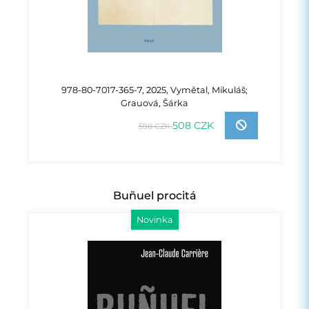
978-80-7017-365-7, 2025, Vymětal, Mikuláš;
Grauová, Šárka
508 CZK
598 CZK
Buñuel procitá
Novinka