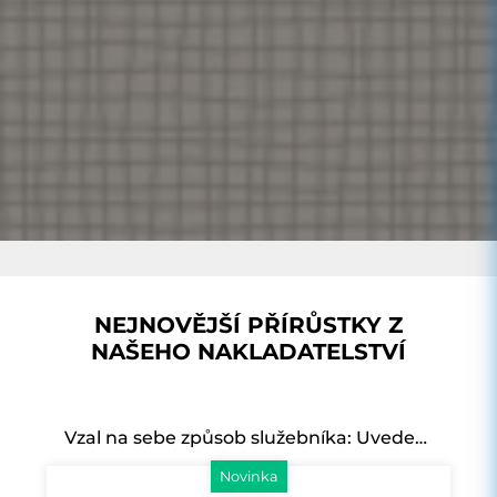
NEJNOVĚJŠÍ PŘÍRŮSTKY Z
NAŠEHO NAKLADATELSTVÍ
Vzal na sebe způsob služebníka: Uvedení do teologie diakonie
Novinka